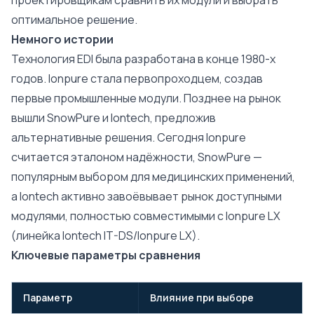
проектировщикам сравнить их модули и выбрать
оптимальное решение.
Немного истории
Технология EDI была разработана в конце 1980-х
годов. Ionpure стала первопроходцем, создав
первые промышленные модули. Позднее на рынок
вышли SnowPure и Iontech, предложив
альтернативные решения. Сегодня Ionpure
считается эталоном надёжности, SnowPure —
популярным выбором для медицинских применений,
а Iontech активно завоёвывает рынок доступными
модулями, полностью совместимыми с Ionpure LX
(линейка Iontech IT-DS/Ionpure LX).
Ключевые параметры сравнения
Параметр
Влияние при выборе