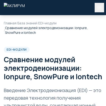
Главная
/
База знаний
/
EDI-модули
Сравнение модулей электродеионизации: Ionpure,
/
SnowPure и Iontech
EDI-МОДУЛИ
Сравнение модулей
электродеионизации:
Ionpure, SnowPure и Iontech
Введение Электродеионизация (EDI) — это
передовая технология получения
ультрачистой воды, сочетающая ионный