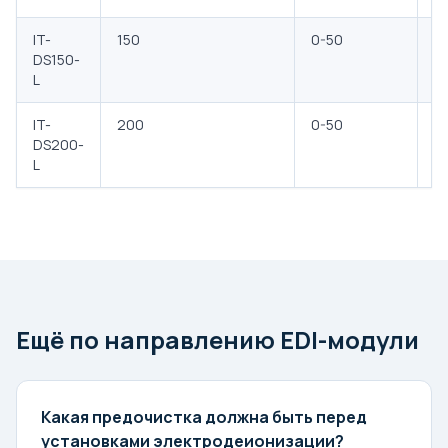
IT-
150
0-50
0
DS150-
L
IT-
200
0-50
0
DS200-
L
Ещё по направлению EDI-модули
Какая предочистка должна быть перед
установками электродеионизации?