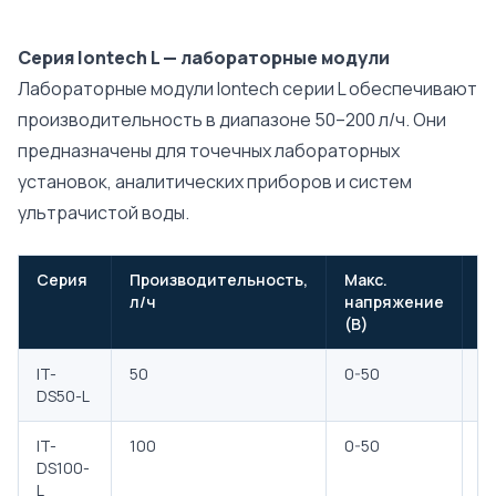
Серия Iontech L — лабораторные модули
Лабораторные модули Iontech серии L обеспечивают
производительность в диапазоне 50–200 л/ч. Они
предназначены для точечных лабораторных
установок, аналитических приборов и систем
ультрачистой воды.
Серия
Производительность,
Макс.
М
л/ч
напряжение
т
(В)
(
IT-
50
0-50
0
DS50-L
IT-
100
0-50
0
DS100-
L