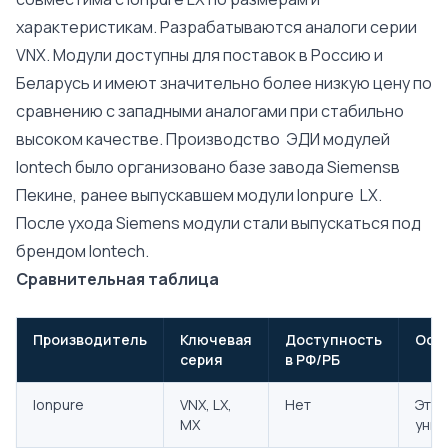
характеристикам. Разрабатываются аналоги серии
VNX. Модули доступны для поставок в Россию и
Беларусь и имеют значительно более низкую цену по
сравнению с западными аналогами при стабильно
высоком качестве. Производство ЭДИ модулей
Iontech было организовано базе завода Siemensв
Пекине, ранее выпускавшем модули Ionpure LX.
После ухода Siemens модули стали выпускаться под
брендом Iontech.
Сравнительная таблица
Производитель
Ключевая
Доступность
Осо
серия
в РФ/РБ
Ionpure
VNX, LX,
Нет
Этал
MX
уник