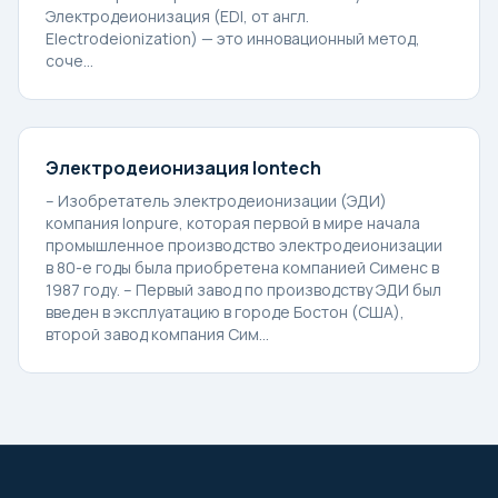
Электродеионизация (EDI, от англ.
Electrodeionization) — это инновационный метод,
соче...
Электродеионизация Iontech
– Изобретатель электродеионизации (ЭДИ)
компания Ionpure, которая первой в мире начала
промышленное производство электродеионизации
в 80-е годы была приобретена компанией Сименс в
1987 году. – Первый завод по производству ЭДИ был
введен в эксплуатацию в городе Бостон (США),
второй завод компания Сим...