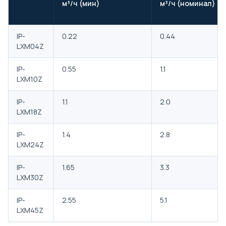
м³/ч (мин)
м³/ч (номинал)
IP-
0.22
0.44
LXM04Z
IP-
0.55
1.1
LXM10Z
IP-
1.1
2.0
LXM18Z
IP-
1.4
2.8
LXM24Z
IP-
1.65
3.3
LXM30Z
IP-
2.55
5.1
LXM45Z