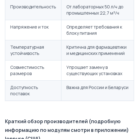
Производительность
От лабораторных 50 л/ч до
промышленных 22,7 м³/ч
Напряжение и ток
Определяет требования к
блоку питания
Температурная
Критична для фармацевтики
устойчивость
и медицинских применений
Совместимость
Упрощает замену в
размеров
существующих установках
Доступность
Важна для России и Беларуси
поставок
Краткий обзор производителей (подробную
информацию по модулям смотри в приложении)
Ionpure (США)