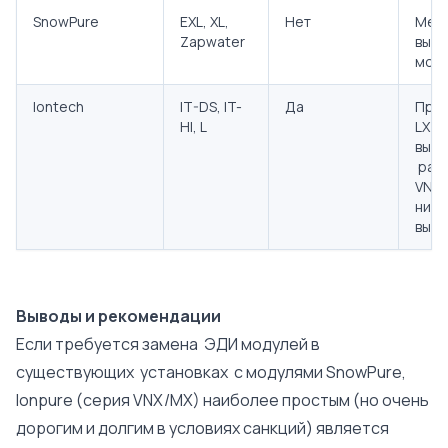
SnowPure
EXL, XL,
Нет
Меди
Zapwater
выс
мод
Iontech
IT-DS, IT-
Да
Прям
HI, L
LX (
высо
разр
VNX,
низк
высо
Выводы и рекомендации
Если требуется замена ЭДИ модулей в
существующих установках с модулями SnowPure,
Ionpure (серия VNX/MX) наиболее простым (но очень
дорогим и долгим в условиях санкций) является