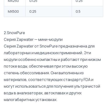
MX250
0.125
0.25
MX500
0.25
0.5
2.SnowPure
Серия Zapwater — мини-модули
Серия Zapwater от SnowPure предназначена для
лабораторных и медицинских применений. Эти
модули особенно компактны и работают при низком
потоке воды, обеспечивая при этом высокую
степень обессоливания. Они выполнены из
материалов, соответствующих стандарту FDA и
могут использоваться для получения ультрачистой
воды в анализаторах, автоклавах и других
малогабаритных установках.