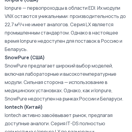
Ionpure — первопроходцы в области EDI. Их модули
VNX остаются уникальными: производительность до
22,7 м³/ч не имеет аналогов. Серия LX является
промышленным стандартом. Однако в настоящее
время Ionpure недоступен для поставок в Россию и
Беларусь.
SnowPure (США)
SnowPure предлагает широкий выбор моделей,
включая лабораторные и высокотемпературные
модули. Сильная сторона — использование в
медицинских установках. Однако, как и Ionpure,
SnowPure недоступен на рынках России и Беларуси.
Iontech (Китай)
Iontech активно завоёвывает рынок, предлагая
доступные аналоги. Серия IT-DS полностью
совместима с Ionpure LX по размерам и